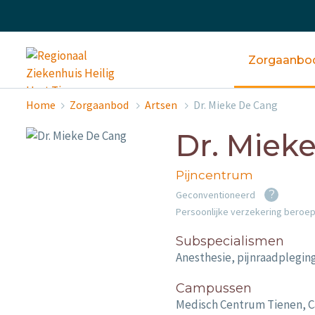
Zorgaanbo
Home
Zorgaanbod
Artsen
Dr. Mieke De Cang
Dr. Miek
Pijncentrum
?
Geconventioneerd
Persoonlijke verzekering beroe
Subspecialismen
Anesthesie, pijnraadplegi
Campussen
Medisch Centrum Tienen, 