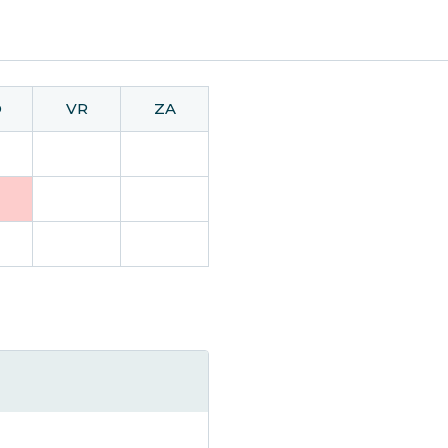
O
VR
ZA