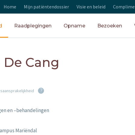
Home
Mijn patiëntendossier
Visie en beleid
Complimen
d
Raadplegingen
Opname
Bezoeken
e De Cang
?
psaansprakelijkheid
ngen en –behandelingen
Campus Mariëndal