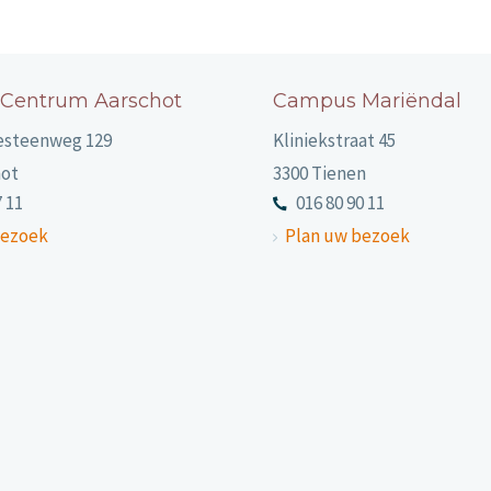
 Centrum Aarschot
Campus Mariëndal
esteenweg 129
Kliniekstraat 45
hot
3300 Tienen
7 11
016 80 90 11
bezoek
Plan uw bezoek