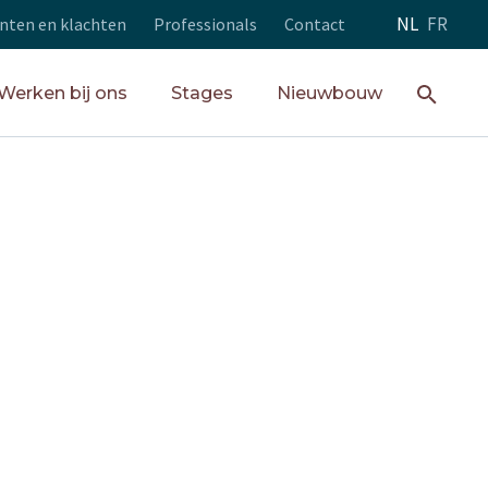
NL
FR
ten en klachten
Professionals
Contact
Werken bij ons
Stages
Nieuwbouw