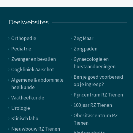
Deelwebsites
Orthopedie
Zeg Maar
Pediatrie
Zorgpaden
Zwanger en bevallen
Gynaecologie en
borstaandoeningen
Oogkliniek Aarschot
Ben je goed voorbereid
Algemene & abdominale
op je ingreep?
heelkunde
Pijncentrum RZ Tienen
Vaatheelkunde
100 jaar RZ Tienen
Urologie
Obesitascentrum RZ
Klinisch labo
Tienen
Nieuwbouw RZ Tienen