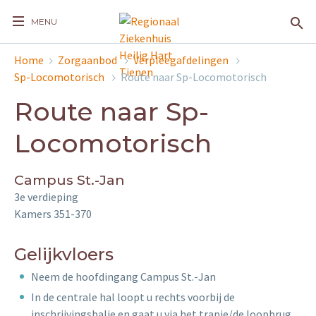
MENU
Home
Zorgaanbod
Verpleegafdelingen
Sp-Locomotorisch
Route naar Sp-Locomotorisch
Route naar Sp-
Locomotorisch
Campus St.-Jan
3e verdieping
Kamers 351-370
Gelijkvloers
Neem de hoofdingang Campus St.-Jan
In de centrale hal loopt u rechts voorbij de
inschrijvingsbalie en gaat u via het trapje/de loopbrug